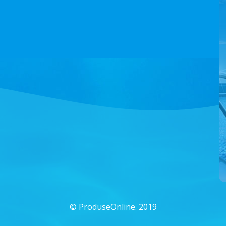
©
ProduseOnline. 2019