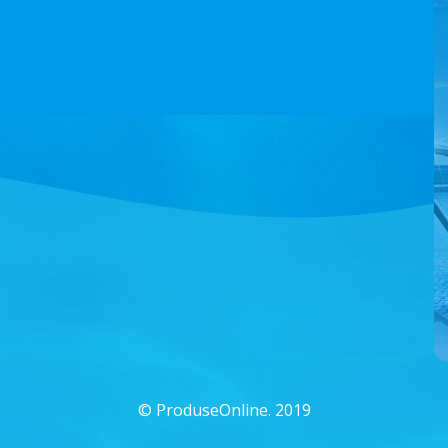
©
ProduseOnline. 2019