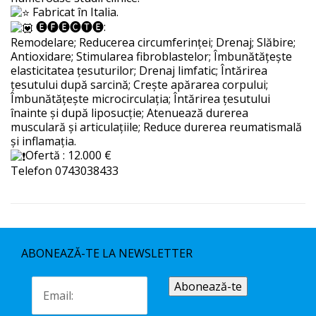
Fabricat în Italia.
🅔🅕🅔🅒🅣🅔:
Remodelare; Reducerea circumferinței; Drenaj; Slăbire;
Antioxidare; Stimularea fibroblastelor; Îmbunătățește
elasticitatea țesuturilor; Drenaj limfatic; Întărirea
țesutului după sarcină; Crește apărarea corpului;
Îmbunătățește microcirculația; Întărirea țesutului
înainte și după liposucție; Atenuează durerea
musculară și articulațiile; Reduce durerea reumatismală
și inflamația.
Ofertă : 12.000 €
Telefon 0743038433
ABONEAZĂ-TE LA NEWSLETTER