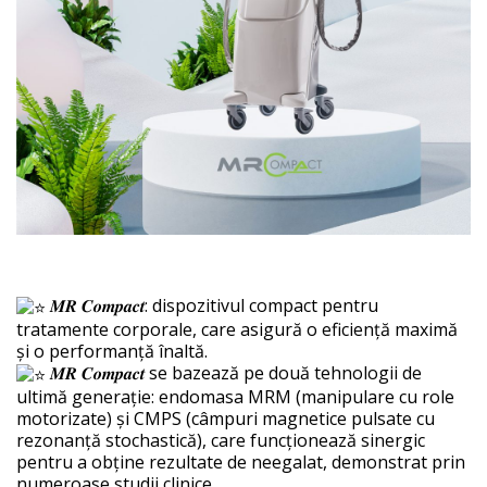
𝑴𝑹 𝑪𝒐𝒎𝒑𝒂𝒄𝒕: dispozitivul compact pentru
tratamente corporale, care asigură o eficiență maximă
și o performanță înaltă.
𝑴𝑹 𝑪𝒐𝒎𝒑𝒂𝒄𝒕 se bazează pe două tehnologii de
ultimă generație: endomasa MRM (manipulare cu role
motorizate) și CMPS (câmpuri magnetice pulsate cu
rezonanță stochastică), care funcționează sinergic
pentru a obține rezultate de neegalat, demonstrat prin
numeroase studii clinice.