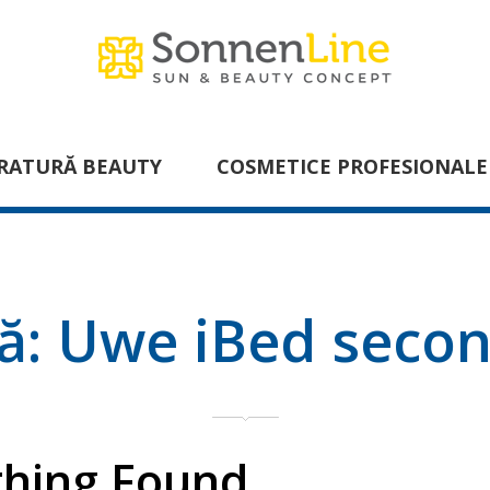
RATURĂ BEAUTY
COSMETICE PROFESIONALE
tă:
Uwe iBed seco
hing Found