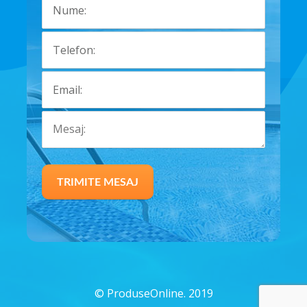
©
ProduseOnline. 2019