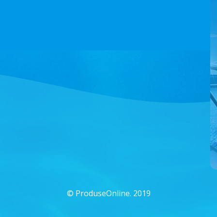
©
ProduseOnline. 2019