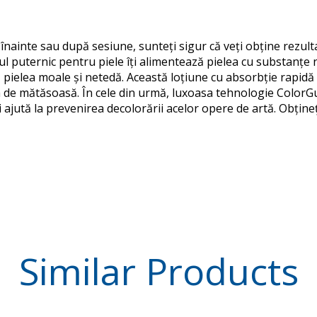
i înainte sau după sesiune, sunteți sigur că veți obține rezul
ul puternic pentru piele îți alimentează pielea cu substanțe n
 pielea moale și netedă. Această loțiune cu absorbție rapidă
em de mătăsoasă. În cele din urmă, luxoasa tehnologie Color
și ajută la prevenirea decolorării acelor opere de artă. Obțin
Similar
Products