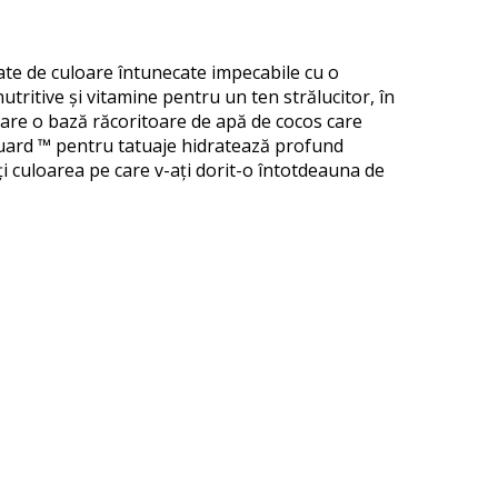
tate de culoare întunecate impecabile cu o
utritive și vitamine pentru un ten strălucitor, în
 are o bază răcoritoare de apă de cocos care
Guard ™ pentru tatuaje hidratează profund
eți culoarea pe care v-ați dorit-o întotdeauna de