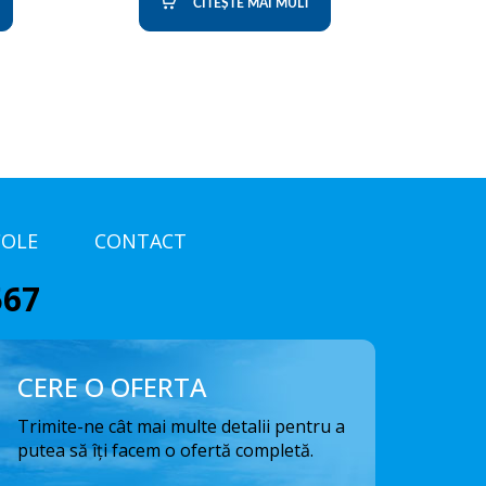
CITEȘTE MAI MULT
COLE
CONTACT
567
CERE O OFERTA
Trimite-ne cât mai multe detalii pentru a
putea să îți facem o ofertă completă.