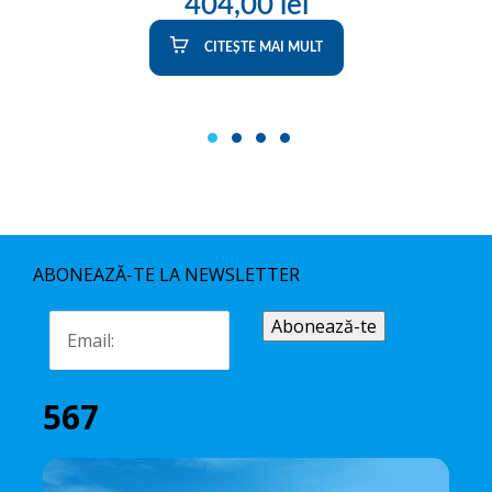
404,00
lei
CITEȘTE MAI MULT
1
2
3
4
ABONEAZĂ-TE LA NEWSLETTER
567