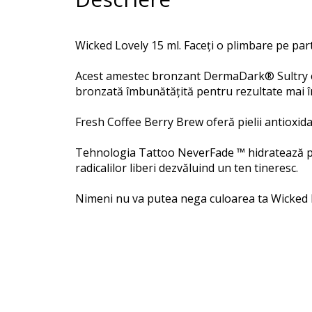
Wicked Lovely 15 ml. Faceți o plimbare pe parte
Acest amestec bronzant DermaDark® Sultry est
bronzată îmbunătățită pentru rezultate mai 
Fresh Coffee Berry Brew oferă pielii antioxid
Tehnologia Tattoo NeverFade ™ hidratează pro
radicalilor liberi dezvăluind un ten tineresc.
Nimeni nu va putea nega culoarea ta Wicked 