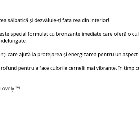
a sălbatică și dezvăluie-ți fata rea din interior!
e special formulat cu bronzante imediate care oferă o culo
îndelungate.
anți care ajută la protejarea și energizarea pentru un aspect
fund pentru a face culorile cernelii mai vibrante, în timp 
Lovely ™!