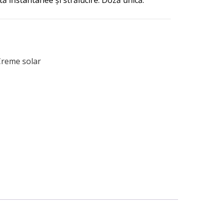
ă instantanee și strălucire. Doză unică.
Creme solar