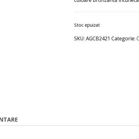
culoare bronzantă întunecat
Stoc epuizat
SKU:
AGCB2421
Categorie:
ENTARE