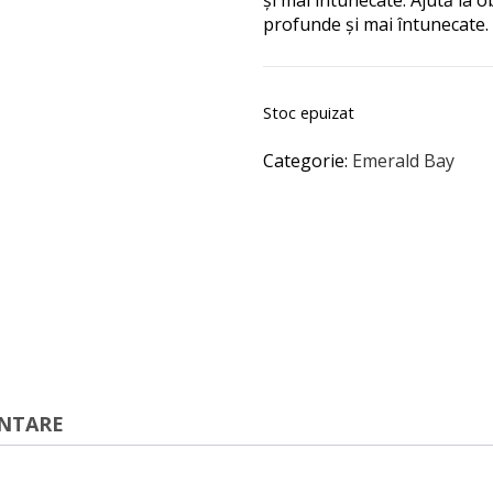
și mai întunecate. Ajută la
profunde și mai întunecate.
Stoc epuizat
Categorie:
Emerald Bay
ENTARE