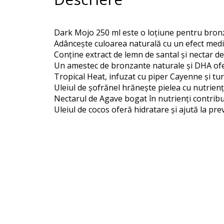
Dark Mojo 250 ml este o loțiune pentru bronz
Adâncește culoarea naturală cu un efect mediu
Conține extract de lemn de santal și nectar de a
Un amestec de bronzante naturale și DHA oferă
Tropical Heat, infuzat cu piper Cayenne și turm
Uleiul de șofrănel hrănește pielea cu nutrienți 
Nectarul de Agave bogat în nutrienți contribui
Uleiul de cocos oferă hidratare și ajută la pr