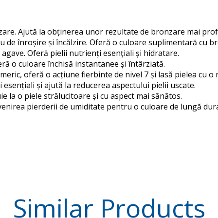
are. Ajută la obținerea unor rezultate de bronzare mai prof
 de înroșire și încălzire. Oferă o culoare suplimentară cu b
gave. Oferă pielii nutrienți esențiali și hidratare.
 o culoare închisă instantanee și întârziată.
eric, oferă o acțiune fierbinte de nivel 7 și lasă pielea cu o
esențiali și ajută la reducerea aspectului pielii uscate.
e la o piele strălucitoare și cu aspect mai sănătos.
evenirea pierderii de umiditate pentru o culoare de lungă dur
Similar
Products