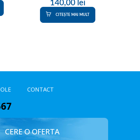
140,00
lei
CITEȘTE MAI MULT
COLE
CONTACT
567
CERE O OFERTA