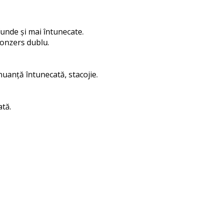
unde și mai întunecate.
ronzers dublu.
 nuanță întunecată, stacojie.
ată.