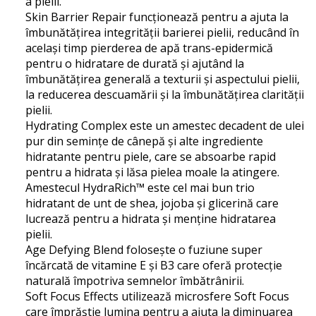
a pielii.
Skin Barrier Repair funcționează pentru a ajuta la
îmbunătățirea integrității barierei pielii, reducând în
același timp pierderea de apă trans-epidermică
pentru o hidratare de durată și ajutând la
îmbunătățirea generală a texturii și aspectului pielii,
la reducerea descuamării și la îmbunătățirea clarității
pielii.
Hydrating Complex este un amestec decadent de ulei
pur din semințe de cânepă și alte ingrediente
hidratante pentru piele, care se absoarbe rapid
pentru a hidrata și lăsa pielea moale la atingere.
Amestecul HydraRich™ este cel mai bun trio
hidratant de unt de shea, jojoba și glicerină care
lucrează pentru a hidrata și menține hidratarea
pielii.
Age Defying Blend folosește o fuziune super
încărcată de vitamine E și B3 care oferă protecție
naturală împotriva semnelor îmbătrânirii.
Soft Focus Effects utilizează microsfere Soft Focus
care împrăștie lumina pentru a ajuta la diminuarea