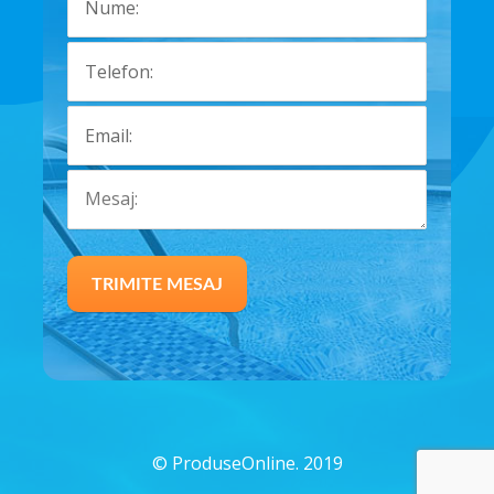
©
ProduseOnline. 2019