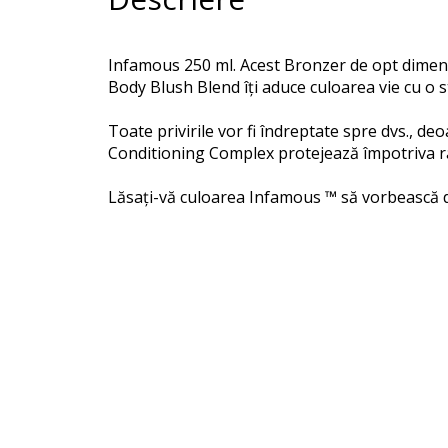
Infamous 250 ml. Acest Bronzer de opt dimensi
Body Blush Blend îți aduce culoarea vie cu o st
Toate privirile vor fi îndreptate spre dvs., de
Conditioning Complex protejează împotriva radi
Lăsați-vă culoarea Infamous ™ să vorbească de