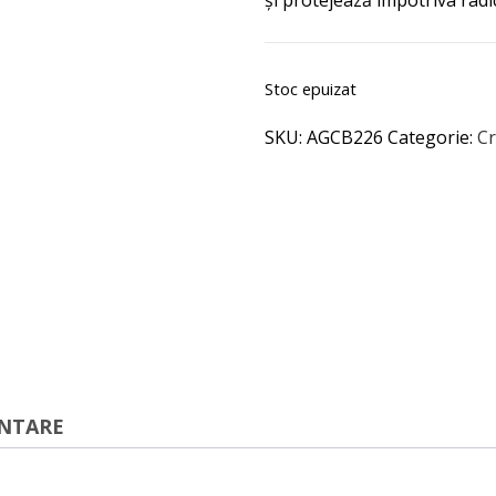
și protejează împotriva radica
Stoc epuizat
SKU:
AGCB226
Categorie:
Cr
ENTARE