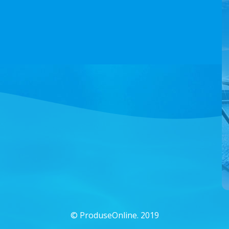
©
ProduseOnline. 2019