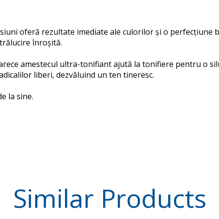
uni oferă rezultate imediate ale culorilor și o perfecțiune b
rălucire înroșită.
oarece amestecul ultra-tonifiant ajută la tonifiere pentru o si
calilor liberi, dezvăluind un ten tineresc.
 la sine.
Similar
Products