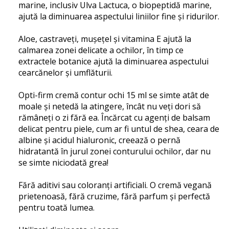
marine, inclusiv Ulva Lactuca, o biopeptidă marine,
ajută la diminuarea aspectului liniilor fine și ridurilor.
Aloe, castraveți, mușețel și vitamina E ajută la
calmarea zonei delicate a ochilor, în timp ce
extractele botanice ajută la diminuarea aspectului
cearcănelor și umflăturii.
Opti-firm cremă contur ochi 15 ml se simte atât de
moale și netedă la atingere, încât nu veți dori să
rămâneți o zi fără ea.
Încărcat cu agenți de balsam
delicat pentru piele, cum ar fi untul de shea, ceara de
albine și acidul hialuronic, creează o pernă
hidratantă în jurul zonei conturului ochilor, dar nu
se simte niciodată grea!
Fără aditivi sau coloranți artificiali.
O cremă vegană
prietenoasă, fără cruzime, fără parfum și perfectă
pentru toată lumea.