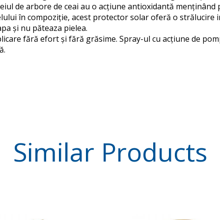
ul de arbore de ceai au o acțiune antioxidantă menținând p
ului în compoziție, acest protector solar oferă o strălucire 
apa și nu păteaza pielea.
plicare fără efort și fără grăsime. Spray-ul cu acțiune de pom
ă.
Similar
Products