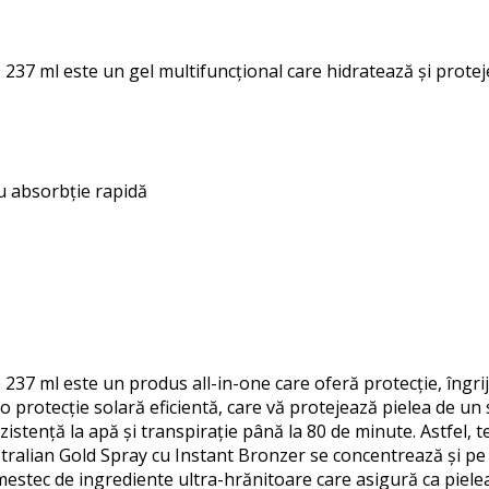
237 ml este un gel multifuncțional care hidratează și protej
cu absorbție rapidă
237 ml este un produs all-in-one care oferă protecție, îngrij
 o protecție solară eficientă, care vă protejează pielea de un
stență la apă și transpirație până la 80 de minute. Astfel, te
tralian Gold Spray cu Instant Bronzer se concentrează și pe î
estec de ingrediente ultra-hrănitoare care asigură ca pielea