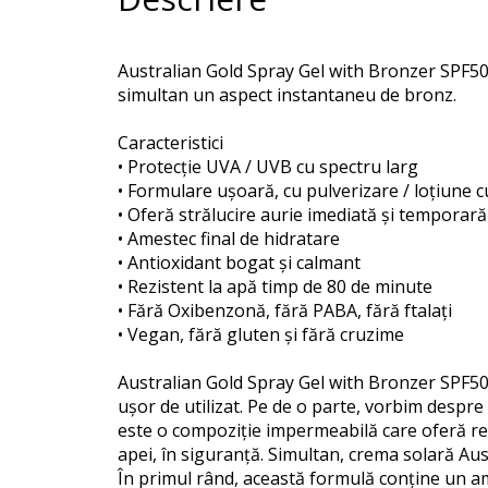
Australian Gold Spray Gel with Bronzer SPF50 
simultan un aspect instantaneu de bronz.
Caracteristici
• Protecție UVA / UVB cu spectru larg
• Formulare ușoară, cu pulverizare / loțiune 
• Oferă strălucire aurie imediată și temporară
• Amestec final de hidratare
• Antioxidant bogat și calmant
• Rezistent la apă timp de 80 de minute
• Fără Oxibenzonă, fără PABA, fără ftalați
• Vegan, fără gluten și fără cruzime
Australian Gold Spray Gel with Bronzer SPF50 
ușor de utilizat. Pe de o parte, vorbim despre
este o compoziție impermeabilă care oferă rezi
apei, în siguranță. Simultan, crema solară Aus
În primul rând, această formulă conține un am