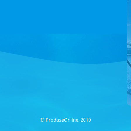
©
ProduseOnline. 2019