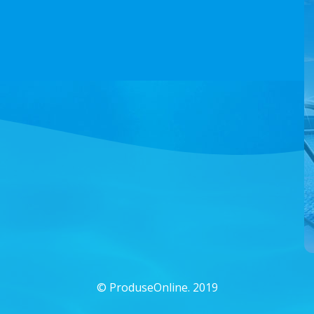
©
ProduseOnline. 2019