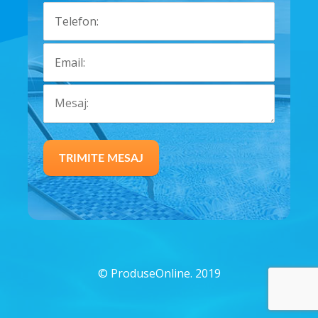
©
ProduseOnline. 2019