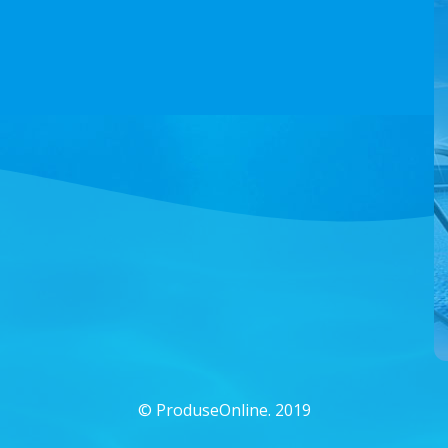
©
ProduseOnline. 2019