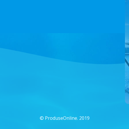
©
ProduseOnline. 2019