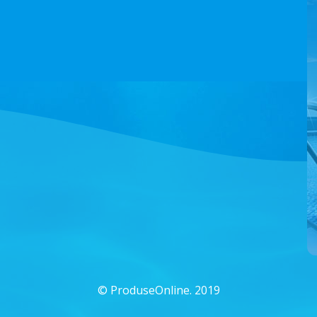
©
ProduseOnline. 2019