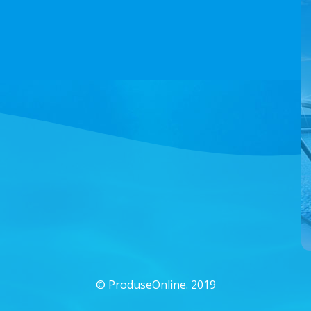
©
ProduseOnline. 2019