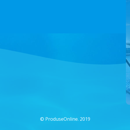
©
ProduseOnline. 2019