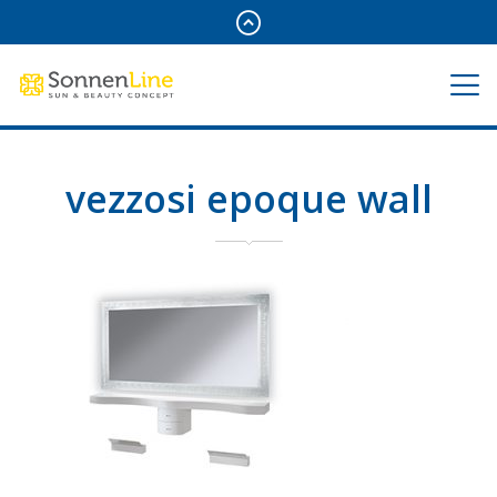
vezzosi epoque wall