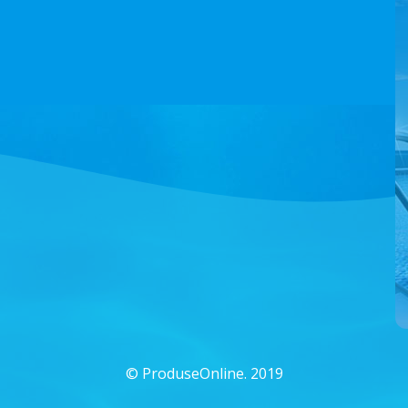
©
ProduseOnline. 2019