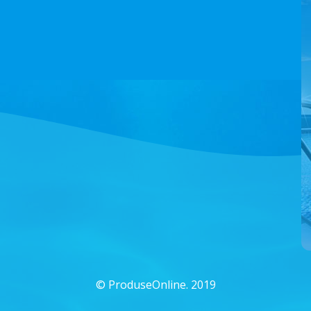
©
ProduseOnline. 2019