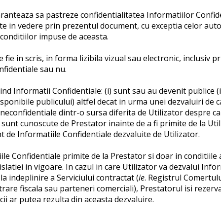
garanteaza sa pastreze confidentialitatea Informatiilor Confid
te in vedere prin prezentul document, cu exceptia celor autori
 conditiilor impuse de aceasta.
 fie in scris, in forma lizibila vizual sau electronic, inclusiv 
onfidentiale sau nu.
d Informatii Confidentiale: (i) sunt sau au devenit publice (in
ponibile publicului) altfel decat in urma unei dezvaluiri de c
 neconfidentiale dintr-o sursa diferita de Utilizator despre ca
) sunt cunoscute de Prestator inainte de a fi primite de la Util
t de Informatiile Confidentiale dezvaluite de Utilizator.
ile Confidentiale primite de la Prestator si doar in conditiile
slatiei in vigoare. In cazul in care Utilizator va dezvalui Inf
 indeplinire a Serviciului contractat (
ie
. Registrul Comertului
trare fiscala sau parteneri comerciali), Prestatorul isi rezer
cii ar putea rezulta din aceasta dezvaluire.