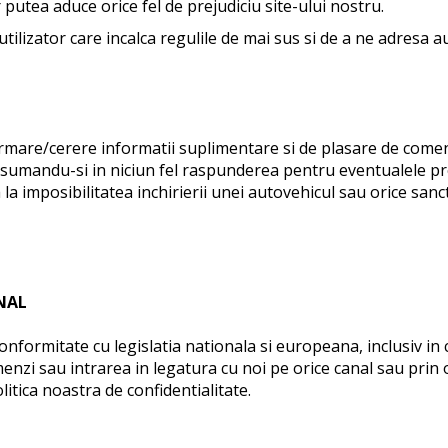
 putea aduce orice fel de prejudiciu site-ului nostru.
utilizator care incalca regulile de mai sus si de a ne adresa
ormare/cerere informatii suplimentare si de plasare de comenz
sumandu-si in niciun fel raspunderea pentru eventualele pre
a la imposibilitatea inchirierii unei autovehicul sau orice san
NAL
 conformitate cu legislatia nationala si europeana, inclusiv 
nzi sau intrarea in legatura cu noi pe orice canal sau prin o
itica noastra de confidentialitate.