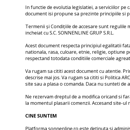
In functie de evolutia legislatiei, a serviciilor p
document isi propune sa prezinte principiile si p
Termenii şi Condiţiile de accesare sunt regulile 
incheiat cu S.C. SONNENLINE GRUP S.R.L.
Acest document respecta principiul egalitatii fata 
nationala, rasa, culoare, etnie, religie, optiune p
respectand totodata conditiile comerciale agreat
Va rugam sa cititi acest document cu atentie. Pr
descrise mai jos. Va rugam sa cititi si Politica AR
site sau a plasa o comanda. Daca nu sunteti de ac
Ne rezervam dreptul de a modifica oricand si far
la momentul plasarii comenzii. Accesand site-ul 
CINE SUNTEM
Platforma sonnenline.ro este detinuta si admini