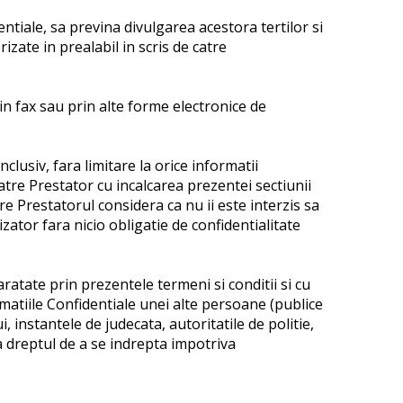
entiale, sa previna divulgarea acestora tertilor si
zate in prealabil in scris de catre
prin fax sau prin alte forme electronice de
clusiv, fara limitare la orice informatii
atre Prestator cu incalcarea prezentei sectiunii
re Prestatorul considera ca nu ii este interzis sa
izator fara nicio obligatie de confidentialitate
 aratate prin prezentele termeni si conditii si cu
ormatiile Confidentiale unei alte persoane (publice
, instantele de judecata, autoritatile de politie,
va dreptul de a se indrepta impotriva