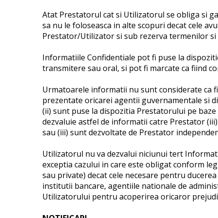
Atat Prestatorul cat si Utilizatorul se obliga si 
sa nu le foloseasca in alte scopuri decat cele avu
Prestator/Utilizator si sub rezerva termenilor si
Informatiile Confidentiale pot fi puse la dispozitie
transmitere sau oral, si pot fi marcate ca fiind c
Urmatoarele informatii nu sunt considerate ca fiin
prezentate oricarei agentii guvernamentale si dis
(ii) sunt puse la dispozitia Prestatorului pe baze
dezvaluie astfel de informatii catre Prestator (iii
sau (iii) sunt dezvoltate de Prestator independen
Utilizatorul nu va dezvalui niciunui tert Informati
exceptia cazului in care este obligat conform legi
sau private) decat cele necesare pentru ducerea la
institutii bancare, agentiile nationale de adminis
Utilizatorului pentru acoperirea oricaror prejudi