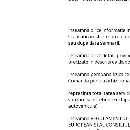
inseamna orice informatie in 
si afiliatii acestora sau cu p
sau dupa data semnarii.
inseamna orice detalii privind
precizate in descrierea disp
inseamna persoana fizica ce
Comanda pentru achizitionare
reprezinta totalitatea servici
vanzare si intretinere echip
autovehicule).
inseamna REGULAMENTUL (
EUROPEAN SI AL CONSILIULUI 