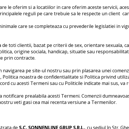
e care le oferim si a locatiilor in care oferim aceste servicii, 
rincipalele reguli pe care trebuie sa le respecte un client ca
minimale care se completeaza cu prevederile legislatiei in vig
de toti clientii, bazat pe criterii de sex, orientare sexuala, 
olitica, origine sociala, handicap, situatie sau responsabilitat
e prin contracte.
in navigarea pe site-ul nostru sau prin plasarea unei comenzi
C, Politica noastra de confidentialitate si Politica privind uti
ord cu acesti Termeni sau cu Politicile indicate mai sus, va 
a notificare prealabila acesti Termeni. Comenzii dumneavoast
nostru veti gasi cea mai recenta versiune a Termenilor.
strata de
S.C.
SONNENLINE GRUP S.R.L.
, cu sediul în Str. G