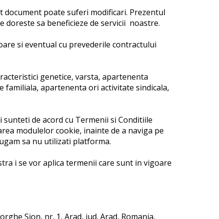
acest document poate suferi modificari. Prezentul
re doreste sa beneficieze de servicii noastre.
oare si eventual cu prevederile contractului
caracteristici genetice, varsta, apartenenta
e familiala, apartenenta ori activitate sindicala,
 sunteti de acord cu Termenii si Conditiile
lizarea modulelor cookie, inainte de a naviga pe
rugam sa nu utilizati platforma.
ra i se vor aplica termenii care sunt in vigoare
heorghe Sion, nr. 1, Arad, jud. Arad, Romania,