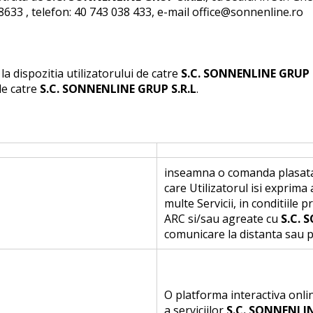
8633 , telefon: 40 743 038 433, e-mail office@sonnenline.ro
a dispozitia utilizatorului de catre
S.C. SONNENLINE GRUP S
de catre
S.C. SONNENLINE GRUP S.R.L
.
inseamna o comanda plasata 
care Utilizatorul isi exprim
multe Servicii, in conditiile 
ARC si/sau agreate cu
S.C. 
comunicare la distanta sau p
O platforma interactiva onlin
a serviciilor
S.C. SONNENLIN