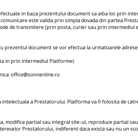
 efectuate in baza prezentului document sa aiba loc prin int
e comunicare este valida prin simpla dovada din partea Presta
ode de transmitere (prin posta, curier sau prin intermediul e
 cu prezentul document se vor efectua la urmatoarele adrese
a in prin intermediul Platformei;
nica: office@sonnenline.ro
 intelectuala a Prestatorului. Platforma va fi folosita de cat
, modifica partial sau integral site-ul, reproduce partial sau 
ntereselor Prestatorului, indiferent daca exista sau nu un sc