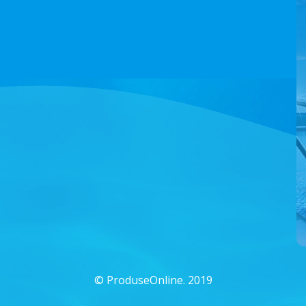
©
ProduseOnline. 2019