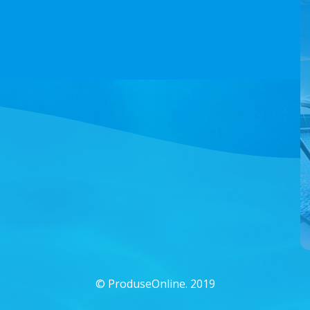
©
ProduseOnline. 2019