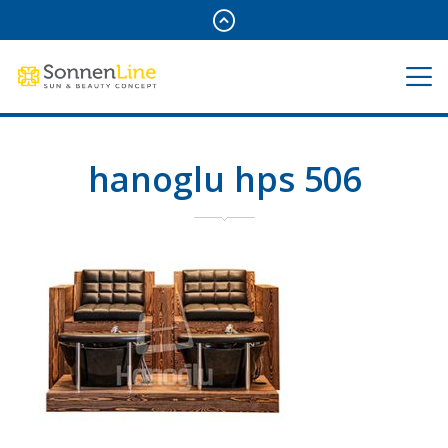
hanoglu hps 506