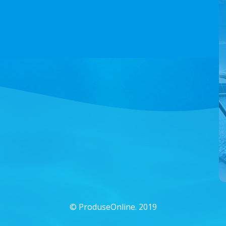
©
ProduseOnline. 2019