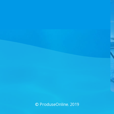
©
ProduseOnline. 2019