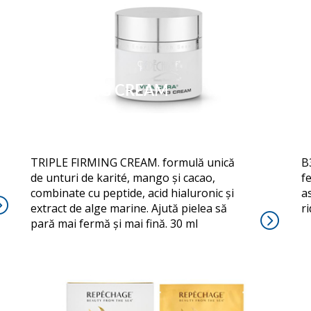
FIRMING CREAM
TRIPLE FIRMING CREAM. formulă unică
B
de unturi de karité, mango și cacao,
f
combinate cu peptide, acid hialuronic și
as
extract de alge marine. Ajută pielea să
ri
pară mai fermă și mai fină. 30 ml