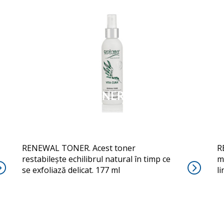
RENEWAL TONER
RENEWAL TONER. Acest toner
R
restabilește echilibrul natural în timp ce
m
se exfoliază delicat. 177 ml
li