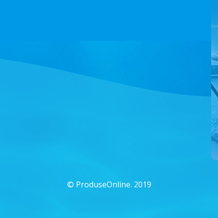
©
ProduseOnline. 2019