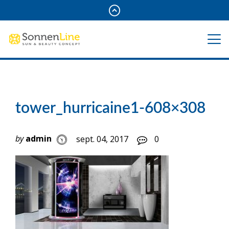
tower_hurricaine1-608×308
by
admin
sept. 04, 2017
0