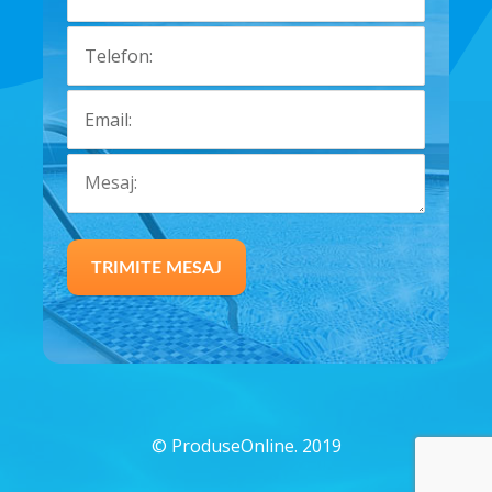
©
ProduseOnline. 2019