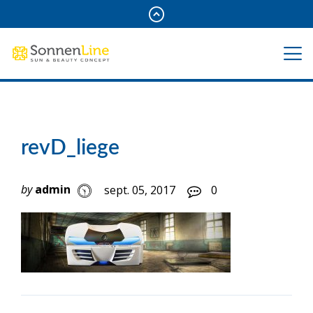
revD_liege
by
admin
sept. 05, 2017
0