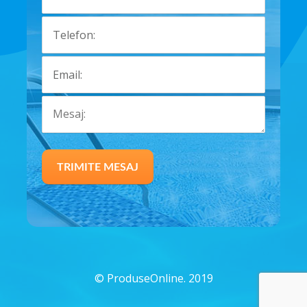
©
ProduseOnline. 2019