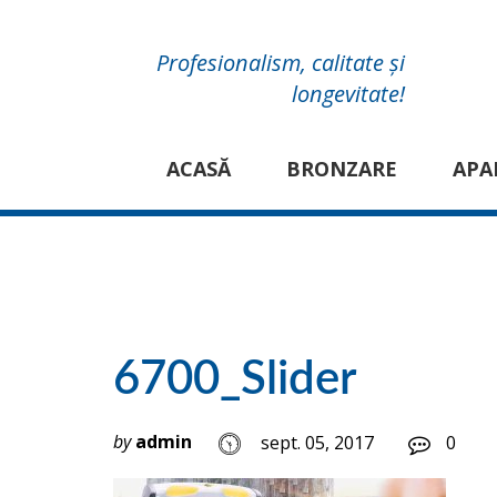
Profesionalism, calitate și
longevitate!
ACASĂ
BRONZARE
APA
6700_Slider
by
admin
sept. 05, 2017
0