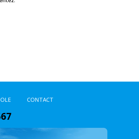
mentez.
COLE
CONTACT
567