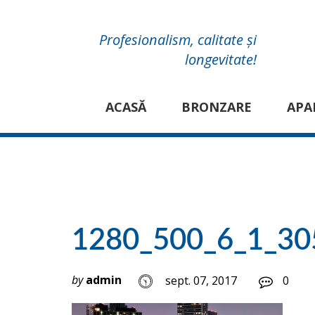
Profesionalism, calitate și
longevitate!
ACASĂ
BRONZARE
APA
1280_500_6_1_305
by
admin
sept. 07, 2017
0