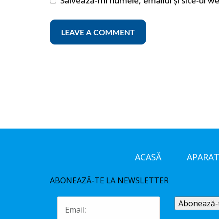
Salvează-mi numele, emailul și site-ul w
ACASĂ
APARAT
ABONEAZĂ-TE LA NEWSLETTER