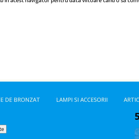
eb în acest navigator pentru data viitoare când o să co
E DE BRONZAT
LAMPI SI ACCESORII
ARTI