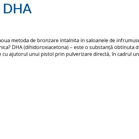
a DHA
oua metoda de bronzare intalnita in saloanele de infrumus
ica? DHA (dihidoroxiacetona) – este o substanţă obtinuta d
e cu ajutorul unui pistol prin pulverizare directă, în cadrul u