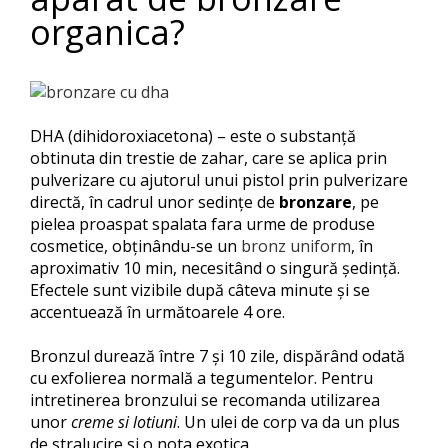
organica?
DHA (dihidoroxiacetona) – este o substanţă
obtinuta din trestie de zahar, care se aplica prin
pulverizare cu ajutorul unui pistol prin pulverizare
directă, în cadrul unor sedinţe de
bronzare
, pe
pielea proaspat spalata fara urme de produse
cosmetice, obţinându-se un
bronz uniform
, în
aproximativ 10 min, necesitând o singură şedinţă.
Efectele sunt vizibile după câteva minute şi se
accentuează în următoarele 4 ore.
Bronzul durează între 7 şi 10 zile, dispărând odată
cu exfolierea normală a tegumentelor. Pentru
intretinerea bronzului se recomanda utilizarea
unor
creme si lotiuni
. Un ulei de corp va da un plus
de stralucire si o nota exotica.