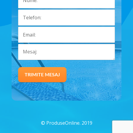
©
ProduseOnline. 2019