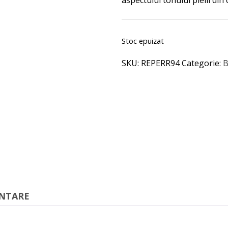
aspectului tonului pielii din 
Stoc epuizat
SKU:
REPERR94
Categorie:
B
ENTARE