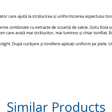
ator care ajută la strălucirea și uniformizarea aspectului tonul
ne combinate cu extracte de scoarță de salcie, Gotu Kola și 
n care arată mai strălucitor, mai luminos și chiar tonifiat.
B
olight.
După curățare și tonifiere aplicați uniform pe piele.
Ut
Similar
Products