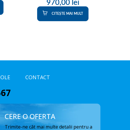
970,00
lei
CITEȘTE MAI MULT
COLE
CONTACT
567
CERE O OFERTA
Trimite-ne cât mai multe detalii pentru a