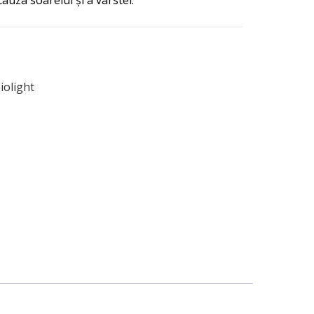
cauza soarelui și a vârstei.
iolight