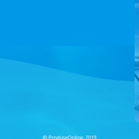
©
ProduseOnline. 2019