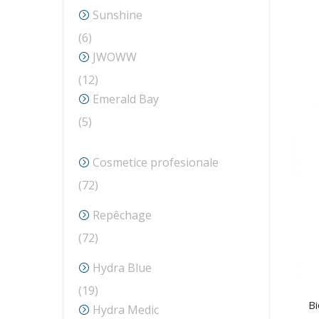
Sunshine
6
6
produse
JWOWW
12
12
produse
Emerald Bay
5
5
produse
Cosmetice profesionale
72
72
de
Repêchage
produse
72
72
de
Hydra Blue
produse
19
19
Bi
produse
Hydra Medic