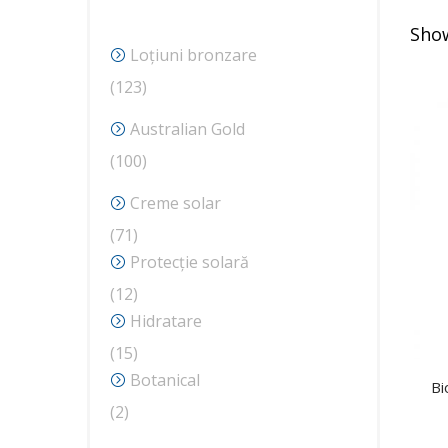
Show
Loțiuni bronzare
123
123
de
Australian Gold
produse
100
100
de
Creme solar
produse
71
71
de
Protecție solară
produse
12
12
produse
Hidratare
15
15
produse
Botanical
Bi
2
2
produse