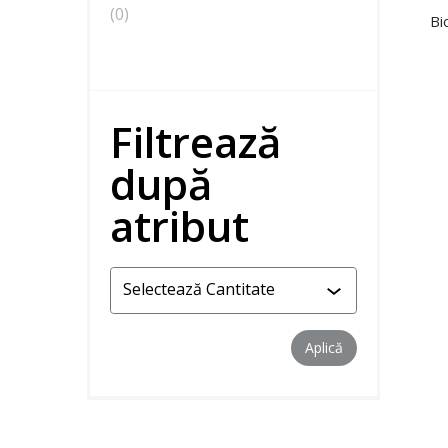
0
0
Bi
produse
Filtrează
după
atribut
Aplică filtrul
Aplică