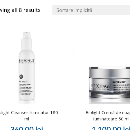
ing all 8 results
olight Cleanser iluminator 180
Biolight Cremă de no
ml
iluminatoare 50 ml
360,00
lei
1.100,00
le