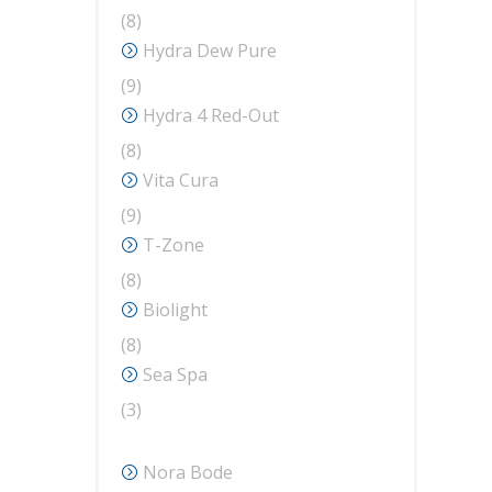
8
8
produse
Hydra Dew Pure
9
9
produse
Hydra 4 Red-Out
8
8
produse
Vita Cura
9
9
produse
T-Zone
8
8
produse
Biolight
8
8
produse
Sea Spa
3
3
produse
Nora Bode