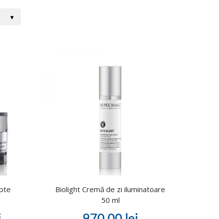
apte
Biolight Cremă de zi iluminatoare
50 ml
i
970,00
lei