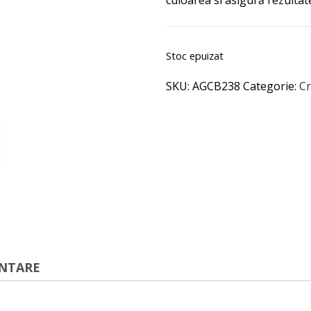
culoarea si asigură rezulta
Stoc epuizat
SKU:
AGCB238
Categorie:
Cr
ENTARE