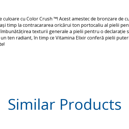
de culoare cu Color Crush ™! Acest amestec de bronzare de cu
ași timp la contracararea oricărui ton portocaliu al pielii pe
 îmbunătățirea texturii generale a pielii pentru o declarație 
n ten radiant, în timp ce Vitamina Elixir conferă pielii put
te!
Similar
Products