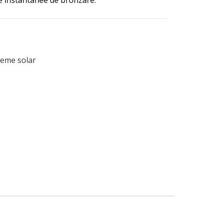
te instantanee de bronzare.
eme solar