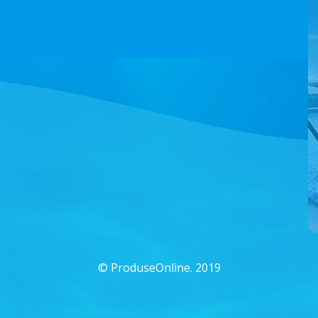
©
ProduseOnline. 2019