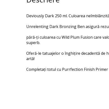
Deviously Dark 250 ml. Culoarea neîmblânzită
Unrelenting Dark Bronzing Ben asigură rezulta
pără-ți culoarea cu Wild Plum Fusion care valo
superb.
Oferă-le tatuajelor o înghițire decadentă de 
artă!
Completați totul cu Purrfection Finish Primer