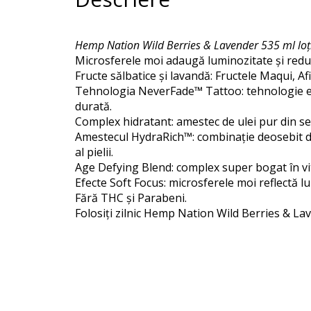
Hemp Nation Wild Berries & Lavender 535 ml loț
Microsferele moi adaugă luminozitate și reduc as
Fructe sălbatice și lavandă: Fructele Maqui, A
Tehnologia NeverFade™ Tattoo: tehnologie excl
durată.
Complex hidratant: amestec de ulei pur din se
Amestecul HydraRich™: combinație deosebit de e
al pielii.
Age Defying Blend: complex super bogat în vit
Efecte Soft Focus: microsferele moi reflectă l
Fără THC și Parabeni.
Folosiți zilnic Hemp Nation Wild Berries & L