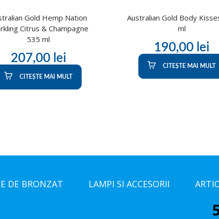
stralian Gold Hemp Nation
Australian Gold Body Kisse
rkling Citrus & Champagne
ml
535 ml
190,00
lei
207,00
lei
CITEȘTE MAI MULT
CITEȘTE MAI MULT
E DE BRONZAT
LAMPI SI ACCESORII
ARTI