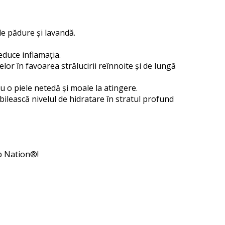
de pădure și lavandă.
educe inflamația.
r în favoarea strălucirii reînnoite și de lungă
 o piele netedă și moale la atingere.
ilească nivelul de hidratare în stratul profund
p Nation®!