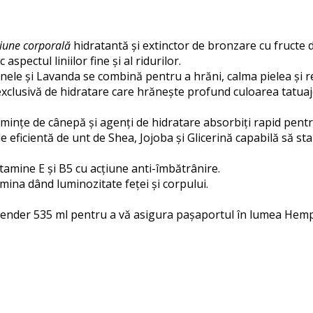
iune corporală
hidratantă și extinctor de bronzare cu fructe 
pectul liniilor fine și al ridurilor.
finele și Lavanda se combină pentru a hrăni, calma pielea și r
usivă de hidratare care hrănește profund culoarea tatuajelo
mințe de cânepă și agenți de hidratare absorbiți rapid pentru
ficientă de unt de Shea, Jojoba și Glicerină capabilă să stab
amine E și B5 cu acțiune anti-îmbătrânire.
umina dând luminozitate feței și corpului.
avender 535 ml pentru a vă asigura pașaportul în lumea Hem