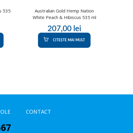
s 535
Australian Gold Hemp Nation
White Peach & Hibiscus 535 ml
207,00
lei
CITEȘTE MAI MULT
COLE
CONTACT
567