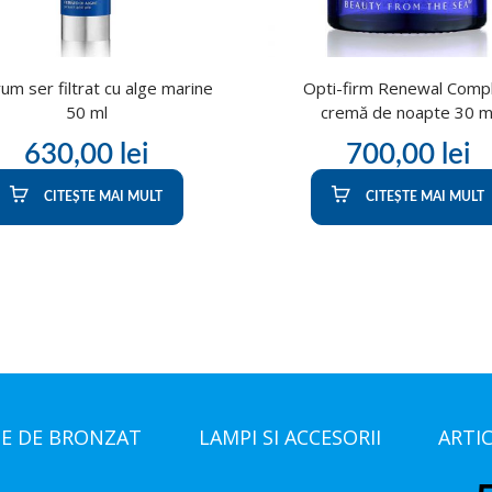
um ser filtrat cu alge marine
Opti-firm Renewal Comp
50 ml
cremă de noapte 30 m
630,00
lei
700,00
lei
CITEȘTE MAI MULT
CITEȘTE MAI MULT
E DE BRONZAT
LAMPI SI ACCESORII
ARTI