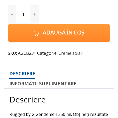
Australian
Gold
Rugged
by
G
ADAUGĂ ÎN COȘ
Gentlemen
250
ml
SKU:
AGCB231
Categorie:
Creme solar
quantity
DESCRIERE
INFORMAȚII SUPLIMENTARE
Descriere
Rugged by G Gentlemen 250 ml. Obțineți rezultate