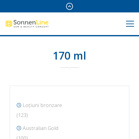
170 ml
Loțiuni bronzare
123
123
de
Australian Gold
produse
100
100