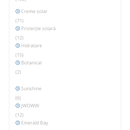
de
Creme solar
produse
71
71
de
Protecție solară
produse
12
12
produse
Hidratare
15
15
produse
Botanical
2
2
produse
Sunshine
6
6
produse
JWOWW
12
12
produse
Emerald Bay