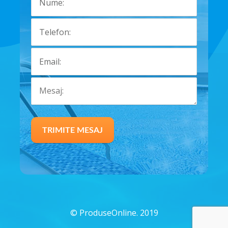
©
ProduseOnline. 2019