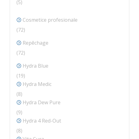
5
5
produse
Cosmetice profesionale
72
72
de
Repêchage
produse
72
72
de
Hydra Blue
produse
19
19
produse
Hydra Medic
8
8
produse
Hydra Dew Pure
9
9
produse
Hydra 4 Red-Out
8
8
produse