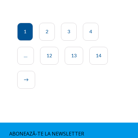
1
2
3
4
…
12
13
14
→
ABONEAZĂ-TE LA NEWSLETTER