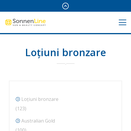
Loțiuni bronzare
Loțiuni bronzare
123
123
de
Australian Gold
produse
100
100