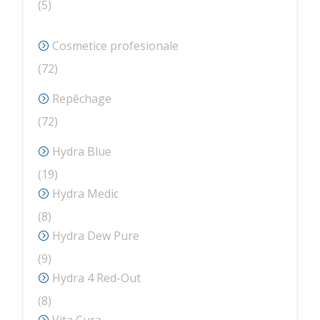
5
5
produse
Cosmetice profesionale
72
72
de
Repêchage
produse
72
72
de
Hydra Blue
produse
19
19
produse
Hydra Medic
8
8
produse
Hydra Dew Pure
9
9
produse
Hydra 4 Red-Out
8
8
produse