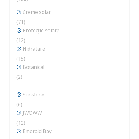
de
Creme solar
produse
71
71
de
Protecție solară
produse
12
12
produse
Hidratare
15
15
produse
Botanical
2
2
produse
Sunshine
6
6
produse
JWOWW
12
12
produse
Emerald Bay