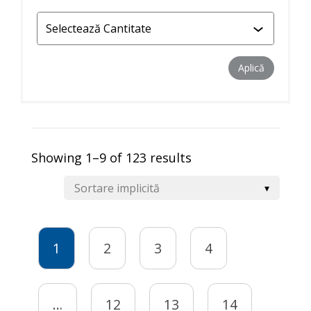
Aplică filtr
Aplică
Showing 1–9 of 123 results
1
2
3
4
…
12
13
14