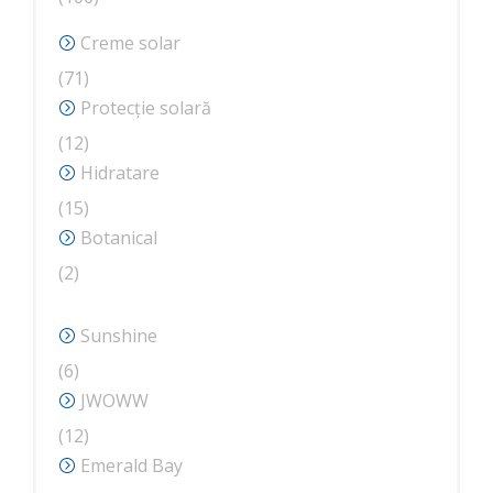
de
Creme solar
produse
71
71
de
Protecție solară
produse
12
12
produse
Hidratare
15
15
produse
Botanical
2
2
produse
Sunshine
6
6
produse
JWOWW
12
12
produse
Emerald Bay