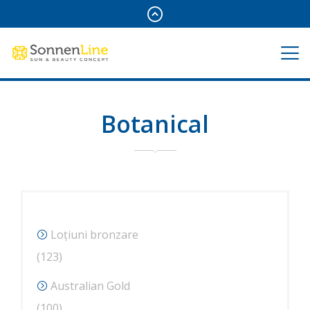
Botanical
Loțiuni bronzare
123
123
de
Australian Gold
produse
100
100