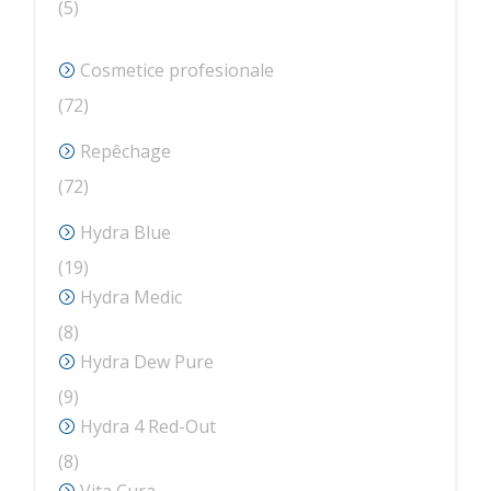
5
5
produse
Cosmetice profesionale
72
72
de
Repêchage
produse
72
72
de
Hydra Blue
produse
19
19
produse
Hydra Medic
8
8
produse
Hydra Dew Pure
9
9
produse
Hydra 4 Red-Out
8
8
produse