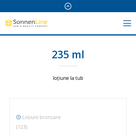
235 ml
loțiune la tub
Loțiuni bronzare
123
123
de