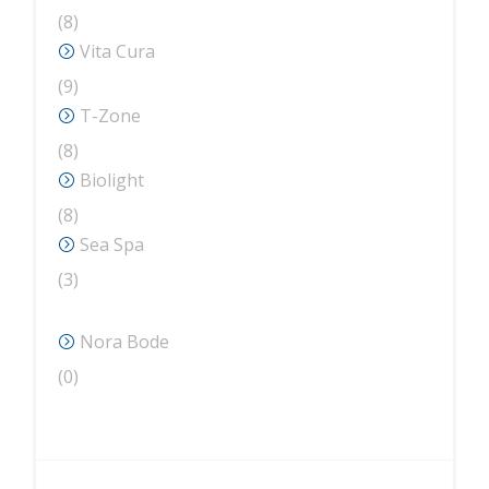
8
8
produse
Vita Cura
9
9
produse
T-Zone
8
8
produse
Biolight
8
8
produse
Sea Spa
3
3
produse
Nora Bode
0
0
produse