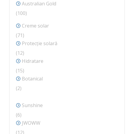
Australian Gold
produse
100
100
de
Creme solar
produse
71
71
de
Protecție solară
produse
12
12
produse
Hidratare
15
15
produse
Botanical
2
2
produse
Sunshine
6
6
produse
JWOWW
12
12