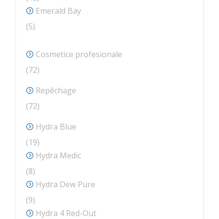
produse
Emerald Bay
5
5
produse
Cosmetice profesionale
72
72
de
Repêchage
produse
72
72
de
Hydra Blue
produse
19
19
produse
Hydra Medic
8
8
produse
Hydra Dew Pure
9
9
produse
Hydra 4 Red-Out